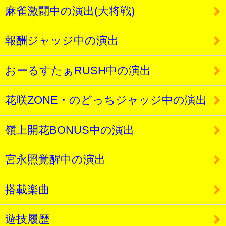
麻雀激闘中の演出(大将戦)
報酬ジャッジ中の演出
おーるすたぁRUSH中の演出
花咲ZONE・のどっちジャッジ中の演出
嶺上開花BONUS中の演出
宮永照覚醒中の演出
搭載楽曲
遊技履歴