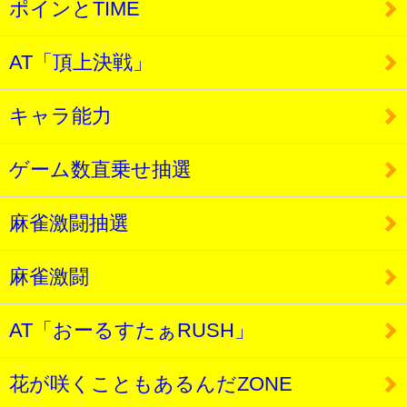
ポインとTIME
AT「頂上決戦」
キャラ能力
ゲーム数直乗せ抽選
麻雀激闘抽選
麻雀激闘
AT「おーるすたぁRUSH」
花が咲くこともあるんだZONE