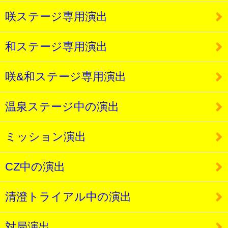
咲ステージ専用演出
和ステージ専用演出
咲&和ステージ専用演出
温泉ステージ中の演出
ミッション演出
CZ中の演出
清澄トライアル中の演出
対局演出