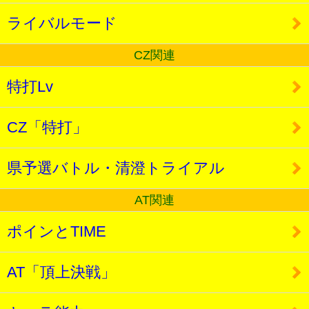
ライバルモード
CZ関連
特打Lv
CZ「特打」
県予選バトル・清澄トライアル
AT関連
ポインとTIME
AT「頂上決戦」