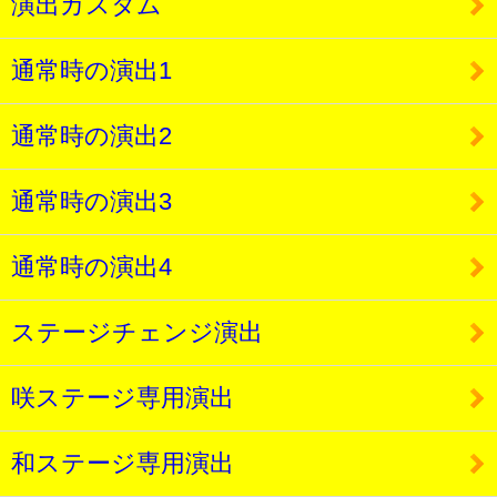
演出カスタム
通常時の演出1
通常時の演出2
通常時の演出3
通常時の演出4
ステージチェンジ演出
咲ステージ専用演出
和ステージ専用演出