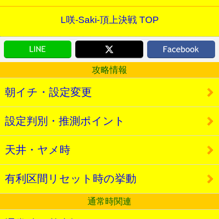
L咲-Saki-頂上決戦 TOP
攻略情報
朝イチ・設定変更
設定判別・推測ポイント
天井・ヤメ時
有利区間リセット時の挙動
通常時関連