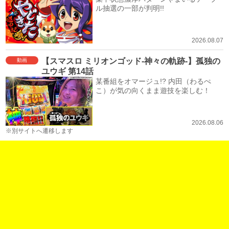
ル抽選の一部が判明!!
2026.08.07
【スマスロ ミリオンゴッド-神々の軌跡-】孤独の
動画
ユウギ 第14話
某番組をオマージュ!? 内田（わるぺ
こ）が気の向くまま遊技を楽しむ！
2026.08.06
※別サイトへ遷移します