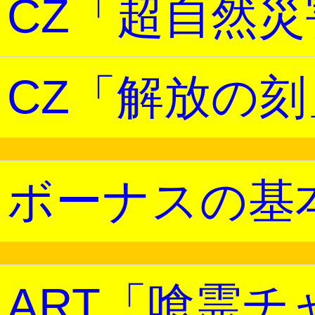
CZ「超自然
CZ「解放の刻
ボーナスの基
ART「喰霊チ