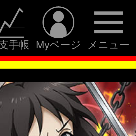
支手帳
Myページ
メニュー