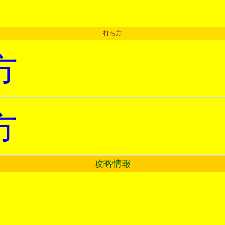
打ち方
方
方
攻略情報