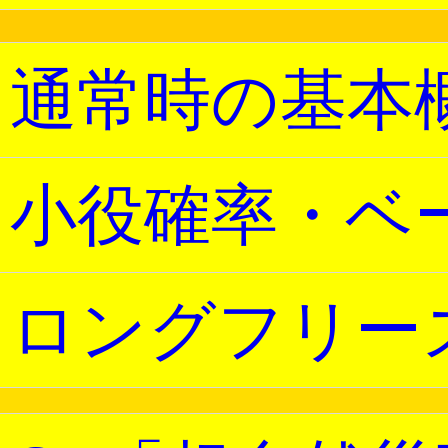
通常時の基本
小役確率・ベ
ロングフリー