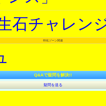
殺生石チャレン
特化ゾーン関連
ュ
Q&Aで疑問を解決!!
疑問を送る