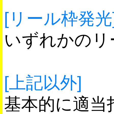
[リール枠発光
いずれかのリ
[上記以外]
基本的に適当