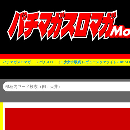
パチマガスロマガ
パチスロ
L少女☆歌劇 レヴュースタァライト-The SLO