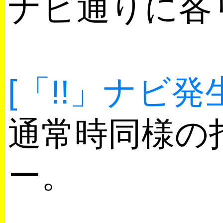
ナビ通りに各
[「!!」ナビ発
通常時同様の
ー。