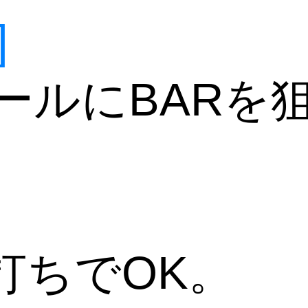
]
ールにBARを
打ちでOK。