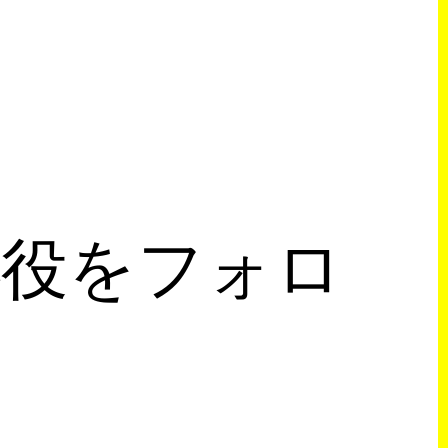
。
小役をフォロ