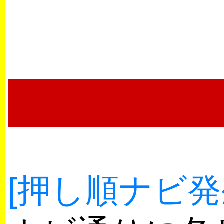
[押し順ナビ発