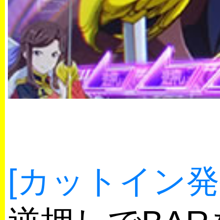
[カットイン発