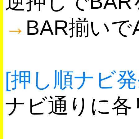
逆押しでBA
→
BAR揃いで
[押し順ナビ発
ナビ通りに各