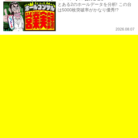
とある2のホールデータを分析! この台
は5000枚突破率がかなり優秀!?
2026.08.07