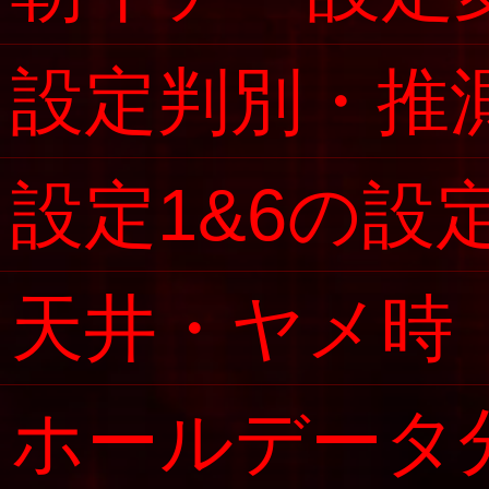
設定判別・推
設定1&6の設
天井・ヤメ時
ホールデータ