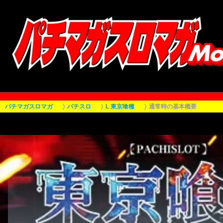
パチマガスロマガ
パチスロ
L 東京喰種
通常時の基本概要