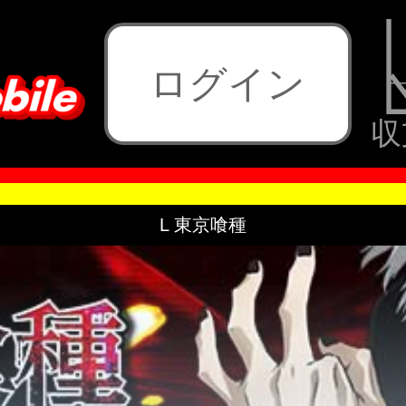
ログイン
収
L 東京喰種