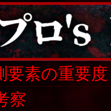
測要素の重要度
考察