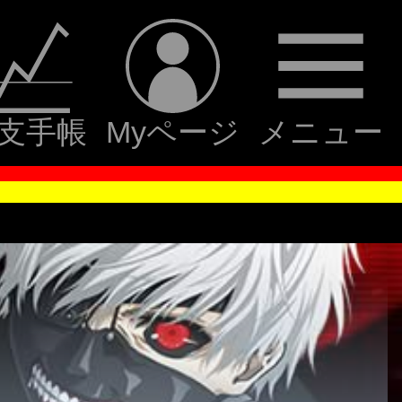
支手帳
Myページ
メニュー