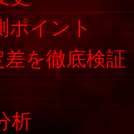
測ポイント
定差を徹底検証
分析