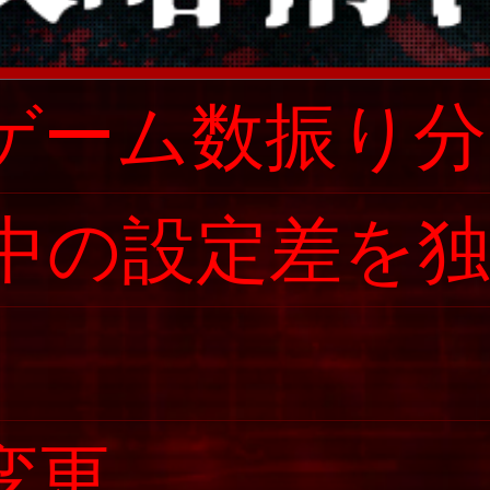
ゲーム数振り分
中の設定差を独
発
変更