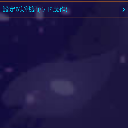
設定6実戦記(ウド茂作)