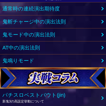
通常時の連続演出期待度
鬼斬チャージ中の演出法則
鬼モード中の演出法則
AT中の演出法則
鬼鳴りモード
パチスロベストバウト(jin)
新鬼3の高設定挙動について