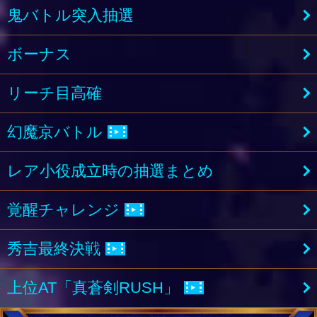
鬼バトル突入抽選
ボーナス
リーチ目高確
幻魔京バトル
▲
レア小役成立時の抽選まとめ
覚醒チャレンジ
▲
秀吉最終決戦
▲
上位AT「真蒼剣RUSH」
▲