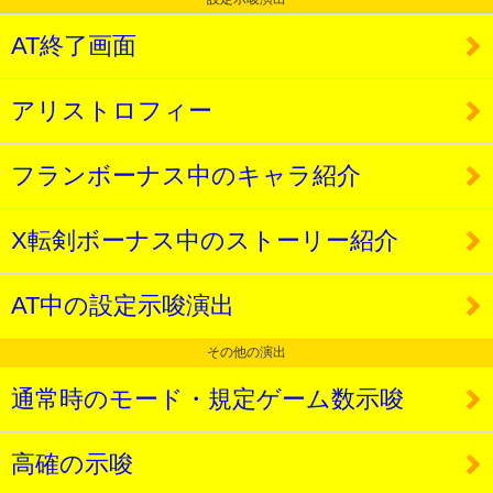
AT終了画面
アリストロフィー
フランボーナス中のキャラ紹介
X転剣ボーナス中のストーリー紹介
AT中の設定示唆演出
その他の演出
通常時のモード・規定ゲーム数示唆
高確の示唆