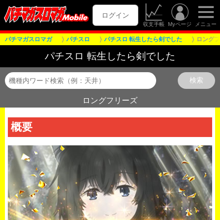
ログイン
収支手帳
Myページ
メニュー
パチマガスロマガ
パチスロ
パチスロ 転生したら剣でした
ロングフ
パチスロ 転生したら剣でした
ロングフリーズ
概要