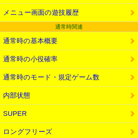
メニュー画面の遊技履歴
通常時関連
通常時の基本概要
通常時の小役確率
通常時のモード・規定ゲーム数
内部状態
SUPER
ロングフリーズ