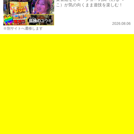
こ）が気の向くまま遊技を楽しむ！
2026.08.06
※別サイトへ遷移します