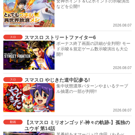
女神ポイント＆CZポイントの示唆演出
などを公開!!
2026.08.07
スマスロ ストリートファイター6
スロ
ボーナス終了画面の詳細が全判明! モー
ド示唆＆規定ゲーム数示唆演出も大公
開!!
2026.08.07
スマスロ やじきた道中記参る!
スロ
集中状態濃厚パターンやまいるテーブ
ル抽選の一部が判明!!
2026.08.07
【スマスロ ミリオンゴッド-神々の軌跡-】孤独の
動画
ユウギ 第14話
某番組をオマージュ!? 内田（わるぺ