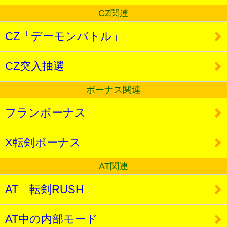
CZ関連
CZ「デーモンバトル」
CZ突入抽選
ボーナス関連
フランボーナス
X転剣ボーナス
AT関連
AT「転剣RUSH」
AT中の内部モード