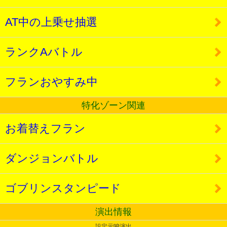
AT中の上乗せ抽選
ランクAバトル
フランおやすみ中
特化ゾーン関連
お着替えフラン
ダンジョンバトル
ゴブリンスタンピード
演出情報
設定示唆演出