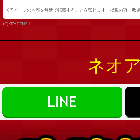
※当ページの内容を無断で転載することを禁じます。掲載内容・数
(C)KITA DENSHI
ネオア