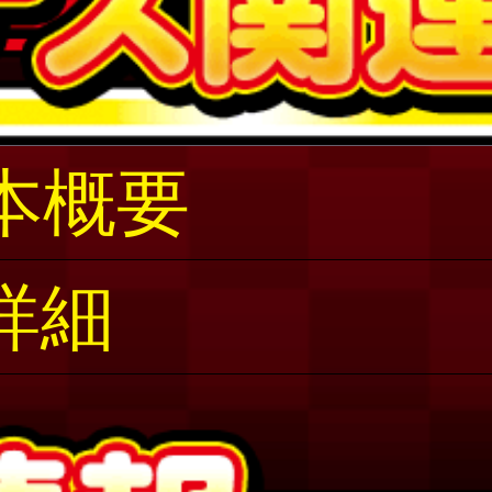
本概要
詳細