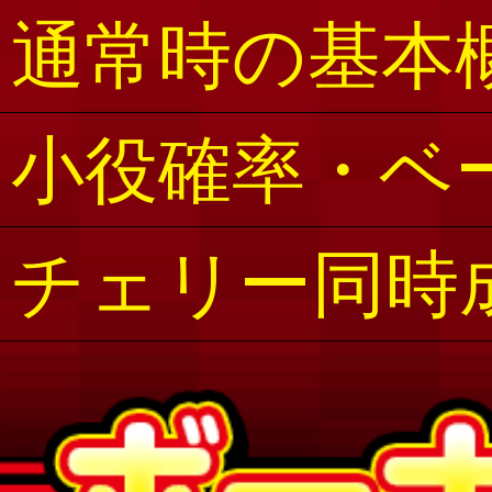
通常時の基本
小役確率・ベ
チェリー同時