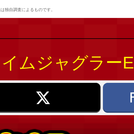
値は独自調査によるものです。
イムジャグラーEX