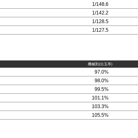
1/148.6
1/142.2
1/128.5
1/127.5
機械割(出玉率)
0
97.0%
0
98.0%
0
99.5%
101.1%
103.3%
105.5%