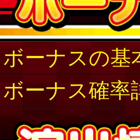
ボーナスの基
ボーナス確率