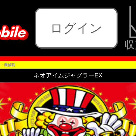
ログイン
収
率・機械割
ネオアイムジャグラーEX