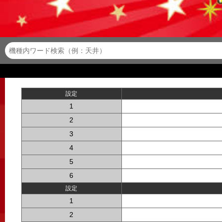
設定
1
2
3
4
5
6
設定
1
2