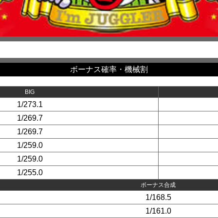
ボーナス確率・機械割
BIG
1/273.1
1/269.7
1/269.7
1/259.0
1/259.0
1/255.0
ボーナス合成
1/168.5
1/161.0