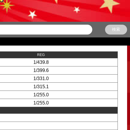
REG
1/439.8
1/399.6
1/331.0
1/315.1
1/255.0
1/255.0