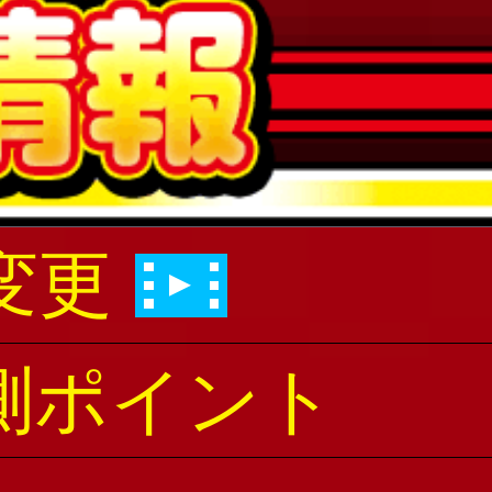
変更
▲
測ポイント