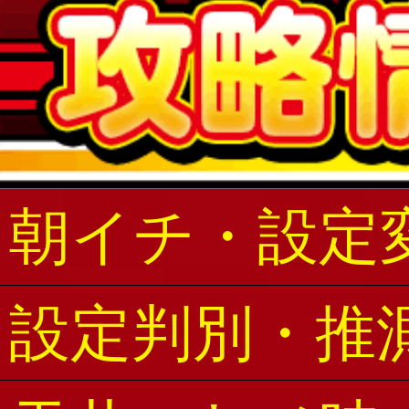
朝イチ・設定
設定判別・推