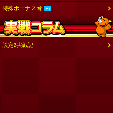
特殊ボーナス音
▲
設定6実戦記