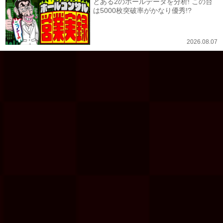
とある2のホールデータを分析! この台
は5000枚突破率がかなり優秀!?
2026.08.07