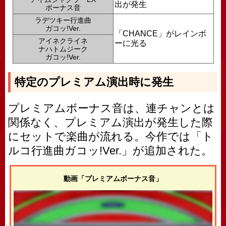
出が発生
ボーナス音
ラデツキー行進曲
ガコッ!Ver.
「CHANCE」がレインボ
アイネクライネ
ーに光る
ナハトムジーク
ガコッ!Ver.
特定のプレミアム演出時に発生
プレミアムボーナス音は、連チャンとは
関係なく、プレミアム演出が発生した際
にセットで楽曲が流れる。今作では「ト
ルコ行進曲ガコッ!Ver.」が追加された。
動画「プレミアムボーナス音」