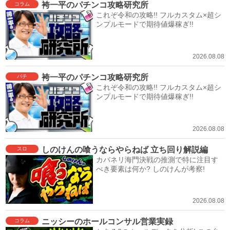
袴一平のパチンコ攻略研究所
コラム
これぞ令和の攻略!! フルカスタム×超シ
ンプルモードで期待値爆稼ぎ!!
2026.08.08
袴一平のパチンコ攻略研究所
パチ
これぞ令和の攻略!! フルカスタム×超シ
ンプルモードで期待値爆稼ぎ!!
2026.08.08
しのけんの喰うならやらねば 立ち回り解説編
スロ
カバネリ海門決戦の推測で特に注目す
べき要素は何か? しのけんが考察!
2026.08.08
ニッシーのホールコンサル営業実録
コラム