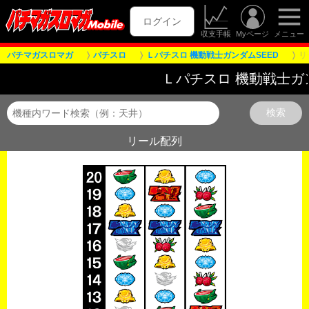
ログイン
収支手帳
Myページ
メニュー
パチマガスロマガ
パチスロ
Ｌパチスロ 機動戦士ガンダムSEED
リ
Ｌパチスロ 機動戦士ガンダム
リール配列