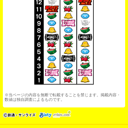
※当ページの内容を無断で転載することを禁じます。掲載内容・
数値は独自調査によるものです。