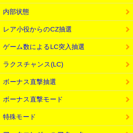
内部状態
レア小役からのCZ抽選
ゲーム数によるLC突入抽選
ラクスチャンス(LC)
ボーナス直撃抽選
ボーナス直撃モード
特殊モード