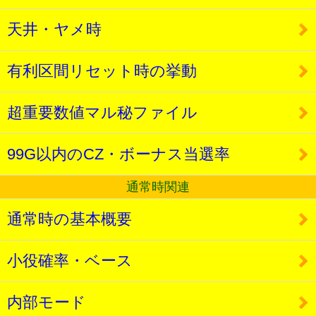
天井・ヤメ時
有利区間リセット時の挙動
超重要数値マル秘ファイル
99G以内のCZ・ボーナス当選率
通常時関連
通常時の基本概要
小役確率・ベース
内部モード