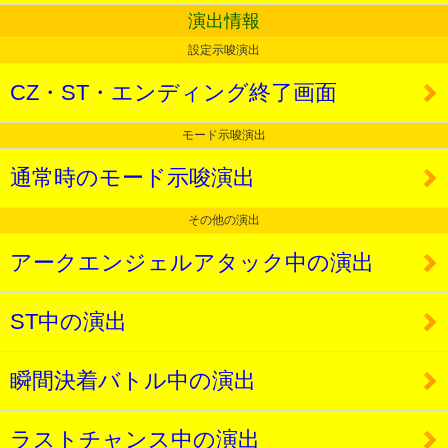
演出情報
設定示唆演出
CZ・ST・エンディング終了画面
モード示唆演出
通常時のモード示唆演出
その他の演出
アークエンジェルアタック中の演出
ST中の演出
瞬間決着バトル中の演出
ラストチャンス中の演出