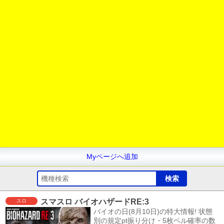
Myページへ追加
スマスロ バイオハザードRE:3
スロ
バイオの日(8月10日)の特大情報! 状態
別の規定pt振り分け・5枚ベル確率の数