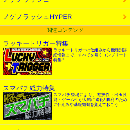
ノゲノラッシュHYPER
関連コンテンツ
ラッキートリガー特集
ラッキートリガーの仕組みから機種別詳
細情報まで、すべてを暴くコンプリート
特集!!
スマパチ総力特集
スマパチ登場により、遊技性・出玉性
能・ゲーム性が大幅に進化! 勝利のため
に仕組みや基礎知識を覚えておこう!