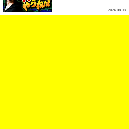
2026.08.08