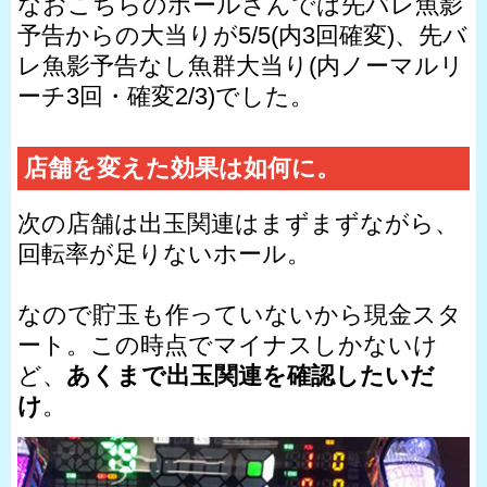
なおこちらのホールさんでは先バレ魚影
予告からの大当りが5/5(内3回確変)、先バ
レ魚影予告なし魚群大当り(内ノーマルリ
ーチ3回・確変2/3)でした。
店舗を変えた効果は如何に。
次の店舗は出玉関連はまずまずながら、
回転率が足りないホール。
なので貯玉も作っていないから現金スタ
ート。この時点でマイナスしかないけ
ど、
あくまで出玉関連を確認したいだ
け
。