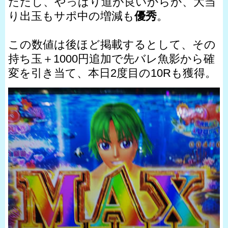
ただし、やっぱり道が良いからか、大当
り出玉もサポ中の増減も
優秀
。
この数値は後ほど掲載するとして、その
持ち玉＋1000円追加で先バレ魚影から確
変を引き当て、本日2度目の10Rも獲得。