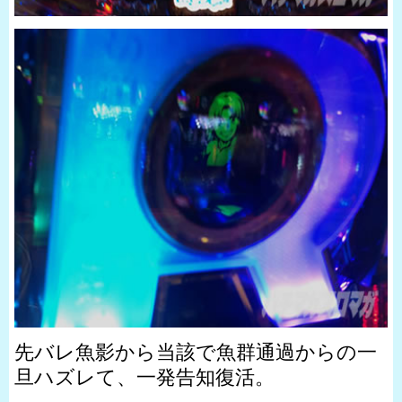
先バレ魚影から当該で魚群通過からの一
旦ハズレて、一発告知復活。