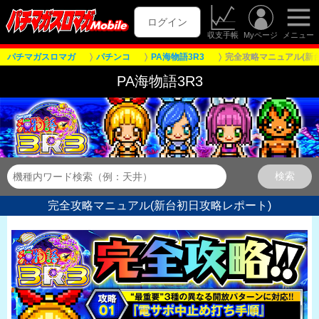
ログイン
収支手帳
Myページ
メニュー
パチマガスロマガ
パチンコ
PA海物語3R3
完全攻略マニュアル(新
PA海物語3R3
完全攻略マニュアル(新台初日攻略レポート)