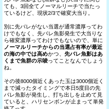
ても、3回全てノーマルリーチで当たっ
ているけど、現状2/3で確変大当り。
別に先バレがない当選が通常濃厚ってわ
けでもなく、先バレ魚影発生で大当りな
ら確変濃厚ってわけでもないので、単に
ノーマルリーチからの当選占有率が最近
の海の中では高め
かつ、
先バレ魚影はあ
くまで魚群の示唆
ってことなんでしょう
ね。
その後8000個近くあった玉は3000個近く
まで減ったタイミングで本日5度目の先
バレ魚影が発生し、打ち出しを止めて見
ていると、ハリセンボンが止まって単発
終了っす。