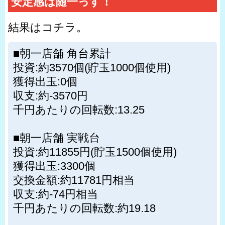
安定感は随一っす！
結果はコチラ。
■朝一店舗 角台累計
投資:約3570個(貯玉1000個使用)
獲得出玉:0個
収支:約-3570円
千円あたりの回転数:13.25
■朝一店舗 実戦台
投資:約11855円(貯玉1500個使用)
獲得出玉:3300個
交換金額:約11781円相当
収支:約-74円相当
千円あたりの回転数:約19.18