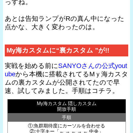
っすね。
あとは告知ランプがRの真ん中になった
点かな、大きく変わったのは。
My海カスタムに“裏カスタム ”が!!
実戦を始める前に
SANYOさんの公式yout
ube
から本機に搭載されてるMｙ海カスタ
ムの裏カスタムが公開されてたので早
速、試してみました。手順はコチラ。
My海カスタム 隠しカスタム
開放手順
手順
①:魚群期待度にカーソルを合わせる
②:十字キー「← → ← → ← 中央」