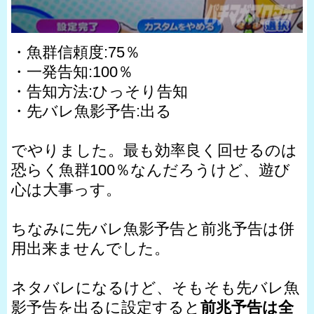
・魚群信頼度:75％
・一発告知:100％
・告知方法:ひっそり告知
・先バレ魚影予告:出る
でやりました。最も効率良く回せるのは
恐らく魚群100％なんだろうけど、遊び
心は大事っす。
ちなみに先バレ魚影予告と前兆予告は併
用出来ませんでした。
ネタバレになるけど、そもそも先バレ魚
影予告を出るに設定すると
前兆予告は全