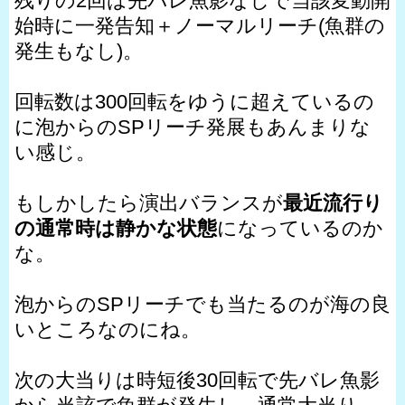
残りの2回は先バレ魚影なしで当該変動開
始時に一発告知＋ノーマルリーチ(魚群の
発生もなし)。
回転数は300回転をゆうに超えているの
に泡からのSPリーチ発展もあんまりな
い感じ。
もしかしたら演出バランスが
最近流行り
の通常時は静かな状態
になっているのか
な。
泡からのSPリーチでも当たるのが海の良
いところなのにね。
次の大当りは時短後30回転で先バレ魚影