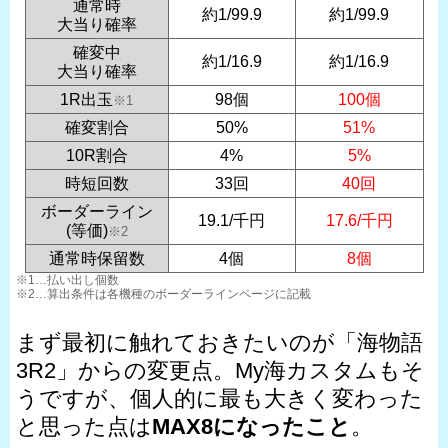
通常時
約1/99.9
約1/99.9
大当り確率
確変中
約1/16.9
約1/16.9
大当り確率
1R出玉
98個
100個
※1
確変割合
50%
51%
10R割合
4%
5%
時短回数
33回
40回
ボーダーライン
19.1/千円
17.6/千円
(等価)
※2
通常時保留数
4個
8個
※1…払い出し個数
※2…算出条件は各機種のボーダーラインページに記載
まず最初に触れておきたいのが「海物語
3R2」からの変更点。My海カスタムもそ
うですが、個人的に最も大きく変わった
と思った点は
MAX8になったこと
。