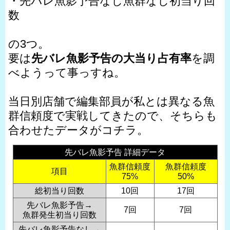
・先バレ魚影予告なし魚群なし初当り回
数
の3つ。
要は
先バレ魚影予告の大当り占有率
を調
べようって事っすね。
当日別店舗で編集部員が私とは異なる魚
群信頼度で実戦してきたので、そちらも
合わせたデータがコチラ。
先バレ魚影予告 詳細データ
魚群信頼度
魚群信頼度
項目
75%
50%
総初当り回数
10回
17回
先バレ魚影予告→
7回
7回
魚群発生初当り回数
先バレ魚影予告なし→