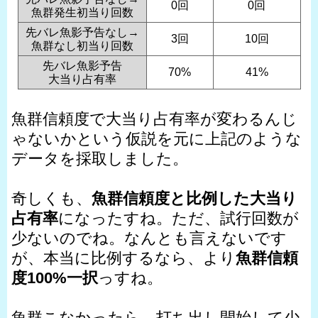
0回
0回
魚群発生初当り回数
先バレ魚影予告なし→
3回
10回
魚群なし初当り回数
先バレ魚影予告
70%
41%
大当り占有率
魚群信頼度で大当り占有率が変わるんじ
ゃないかという仮説を元に上記のような
データを採取しました。
奇しくも、
魚群信頼度と比例した大当り
占有率
になったすね。ただ、試行回数が
少ないのでね。なんとも言えないです
が、本当に比例するなら、より
魚群信頼
度100%一択
っすね。
魚群こなかったら、打ち出し開始して少