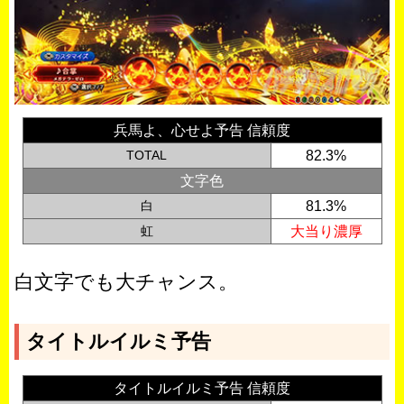
兵馬よ、心せよ予告 信頼度
TOTAL
82.3%
文字色
白
81.3%
虹
大当り濃厚
白文字でも大チャンス。
タイトルイルミ予告
タイトルイルミ予告 信頼度