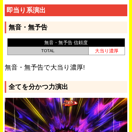
即当り系演出
無音・無予告
無音・無予告 信頼度
TOTAL
大当り濃厚
無音・無予告で大当り濃厚!
全てを分かつ力演出