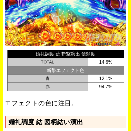
婚礼調度 薙 斬撃演出 信頼度
TOTAL
14.6%
斬撃エフェクト色
青
12.1%
赤
94.7%
エフェクトの色に注目。
婚礼調度 結 図柄結い演出