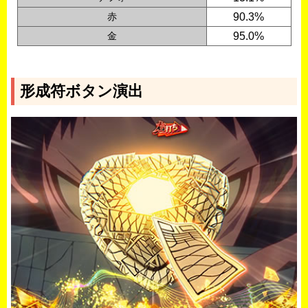
赤
90.3%
金
95.0%
形成符ボタン演出