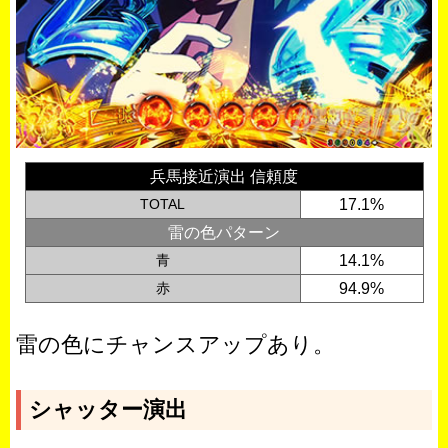
兵馬接近演出 信頼度
TOTAL
17.1%
雷の色パターン
青
14.1%
赤
94.9%
雷の色にチャンスアップあり。
シャッター演出