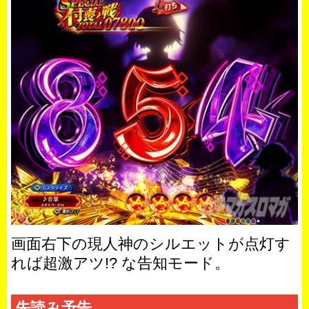
画面右下の現人神のシルエットが点灯す
れば超激アツ!? な告知モード。
先読み予告