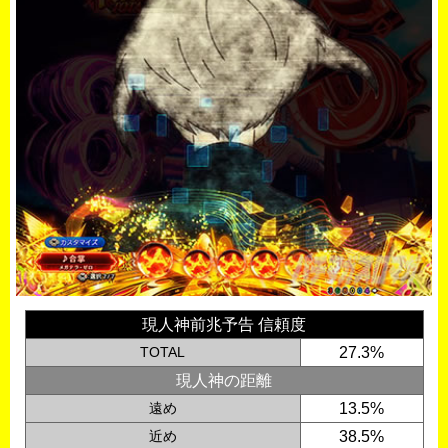
現人神前兆予告 信頼度
TOTAL
27.3%
現人神の距離
遠め
13.5%
近め
38.5%