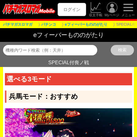
ログイン
収支手帳
Myページ
メニュー
パチマガスロマガ
パチンコ
eフィーバーもののがたり
SPECIAL
eフィーバーもののがたり
SPECIAL付喪ノ戦
選べる3モード
兵馬モード：おすすめ