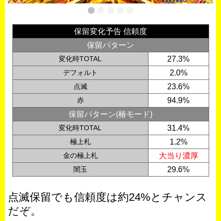
保留変化予告 信頼度
保留パターン
変化時TOTAL
27.3%
デフォルト
2.0%
点滅
23.6%
赤
94.9%
保留パターン(椿モード)
変化時TOTAL
31.4%
極上札
1.2%
金の極上札
大当り濃厚
闇玉
29.6%
点滅保留でも信頼度は約24%とチャンス
だぞ。