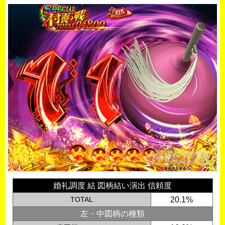
婚礼調度 結 図柄結い演出 信頼度
TOTAL
20.1%
左・中図柄の種類