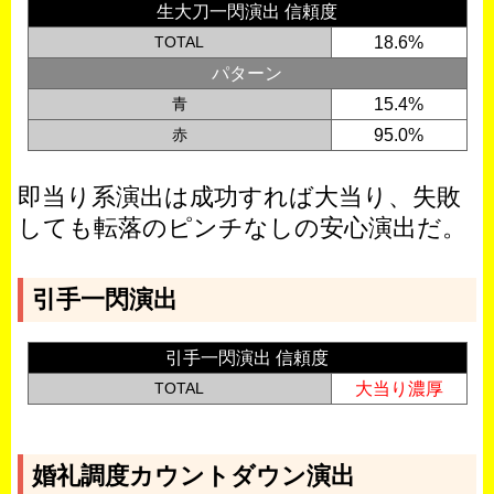
生大刀一閃演出 信頼度
TOTAL
18.6%
パターン
青
15.4%
赤
95.0%
即当り系演出は成功すれば大当り、失敗
しても転落のピンチなしの安心演出だ。
引手一閃演出
引手一閃演出 信頼度
TOTAL
大当り濃厚
婚礼調度カウントダウン演出