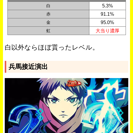
白
5.3%
赤
91.1%
金
95.0%
虹
大当り濃厚
白以外ならほぼ貰ったレベル。
兵馬接近演出