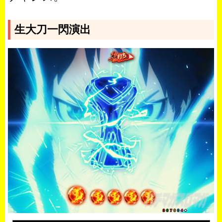
生大刀一閃演出