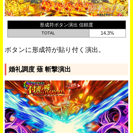
形成符ボタン演出 信頼度
TOTAL
14.3%
ボタンに形成符が貼り付く演出。
婚礼調度 薙 斬撃演出