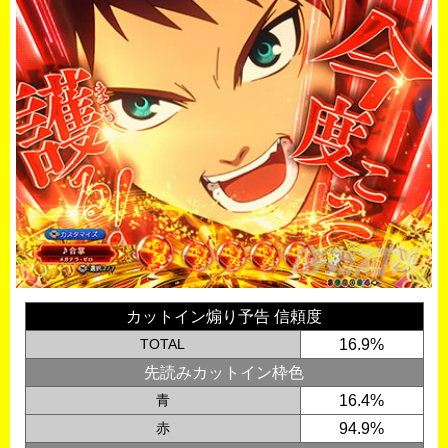
カットイン煽り予告 信頼度
TOTAL
16.9%
先読みカットイン枠色
青
16.4%
赤
94.9%