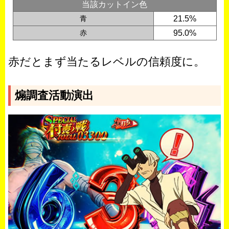
当該カットイン色
青
21.5%
赤
95.0%
赤だとまず当たるレベルの信頼度に。
煽調査活動演出