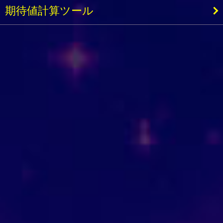
期待値計算ツール