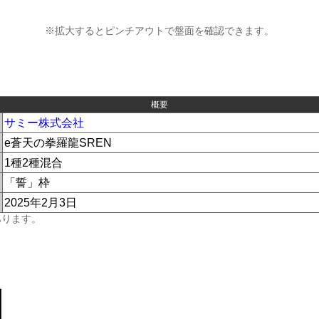
※拡大するとピンチアウトで盤面を確認できます。
概要
サミー株式会社
e蒼天の拳羅龍SREN
1種2種混合
「誓」枠
2025年2月3日
あります。
】