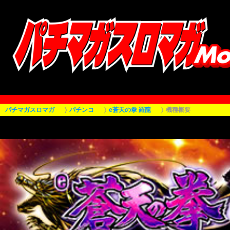
パチマガスロマガ
パチンコ
e蒼天の拳 羅龍
機種概要