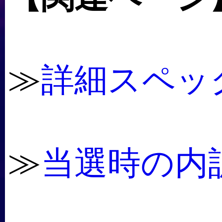
≫
詳細スペッ
≫
当選時の内