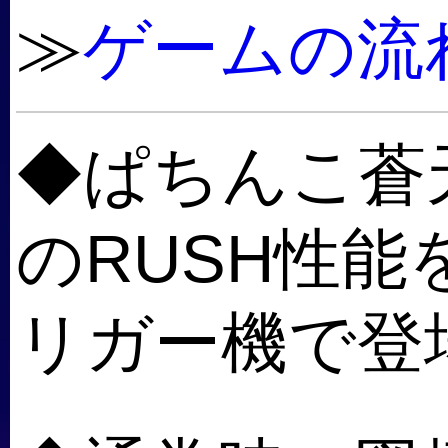
≫
ゲームの流
◆ぱちんこ蒼
のRUSH性
リガー機で登場