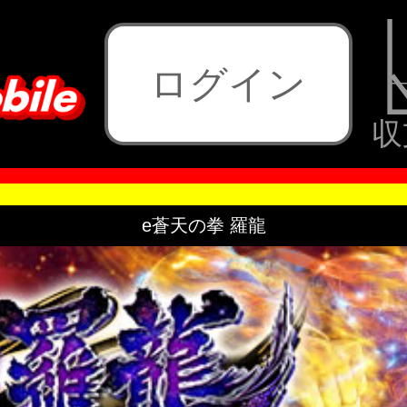
ログイン
収
e蒼天の拳 羅龍