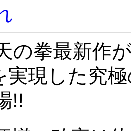
れ
天の拳最新作が
能を実現した究
!!