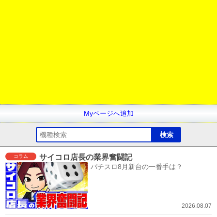
Myページへ追加
サイコロ店長の業界奮闘記
コラム
パチスロ8月新台の一番手は？
2026.08.07