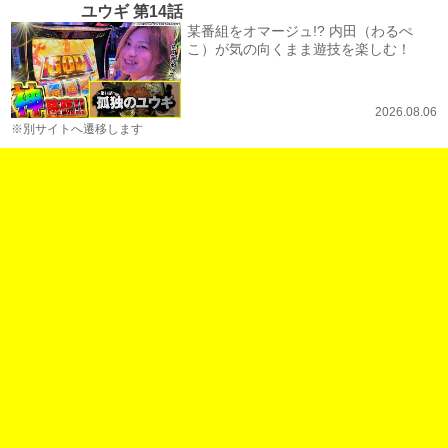
ユウギ 第14話
某番組をオマージュ!? 内田（わるぺ
こ）が気の向くまま遊技を楽しむ！
2026.08.06
※別サイトへ遷移します