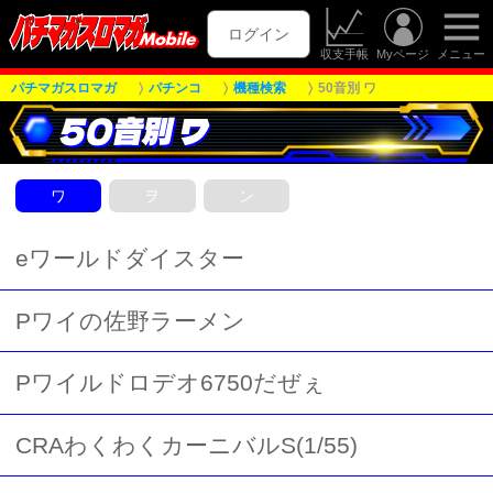
ログイン
収支手帳
Myページ
メニュー
パチマガスロマガ
パチンコ
機種検索
50音別 ワ
50音別 ワ
ワ
ヲ
ン
eワールドダイスター
Pワイの佐野ラーメン
Pワイルドロデオ6750だぜぇ
CRAわくわくカーニバルS(1/55)