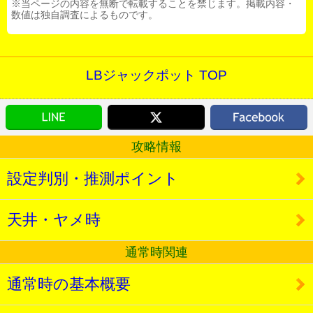
※当ページの内容を無断で転載することを禁じます。掲載内容・
数値は独自調査によるものです。
LBジャックポット TOP
攻略情報
設定判別・推測ポイント
天井・ヤメ時
通常時関連
通常時の基本概要