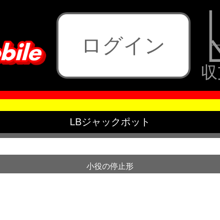
ログイン
収
LBジャックポット
小役の停止形