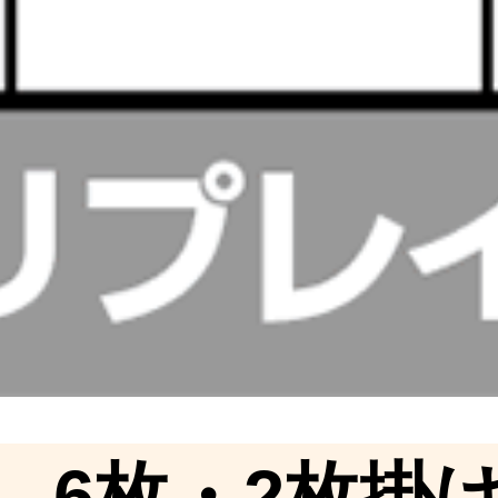
→6枚・2枚掛け