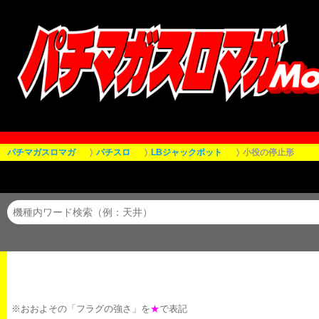
パチマガスロマガ
パチスロ
LBジャックポット
小役の停止形
※おおよその「フラグの強さ」を
★
で表記