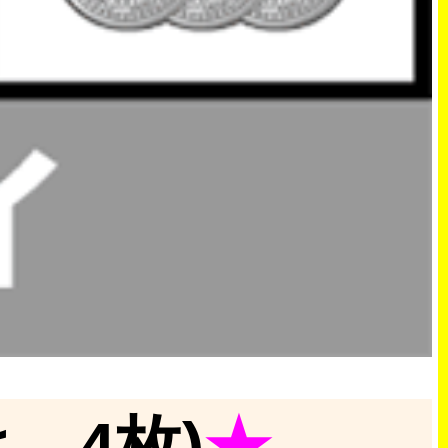
→4枚)
★