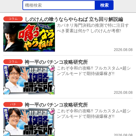
しのけんの喰うならやらねば 立ち回り解説編
コラム
カバネリ海門決戦の推測で特に注目す
べき要素は何か? しのけんが考察!
2026.08.08
袴一平のパチンコ攻略研究所
コラム
これぞ令和の攻略!! フルカスタム×超シ
ンプルモードで期待値爆稼ぎ!!
2026.08.08
袴一平のパチンコ攻略研究所
パチ
これぞ令和の攻略!! フルカスタム×超シ
ンプルモードで期待値爆稼ぎ!!
2026.08.08