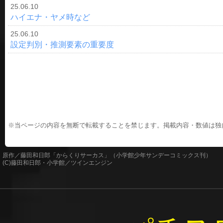
25.06.10
ハイエナ・ヤメ時など
25.06.10
設定判別・推測要素の重要度
※当ページの内容を無断で転載することを禁じます。掲載内容・数値は独
原作／藤田和日郎「からくりサーカス」（小学館少年サンデーコミックス刊）
(C)藤田和日郎・小学館／ツインエンジン