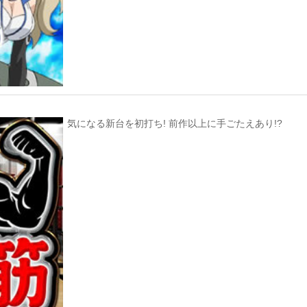
気になる新台を初打ち! 前作以上に手ごたえあり!?