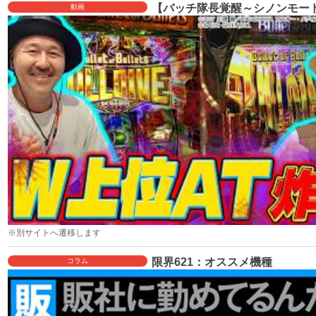
【バッチ隊長覚醒～シノンモード
動画
※別サイトへ遷移します
限界621：オススメ機種
コラム