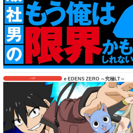
e EDENS ZERO ～究極LT～
パチ