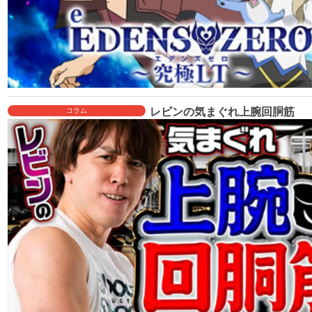
レビンの気まぐれ上腕回胴筋
コラム