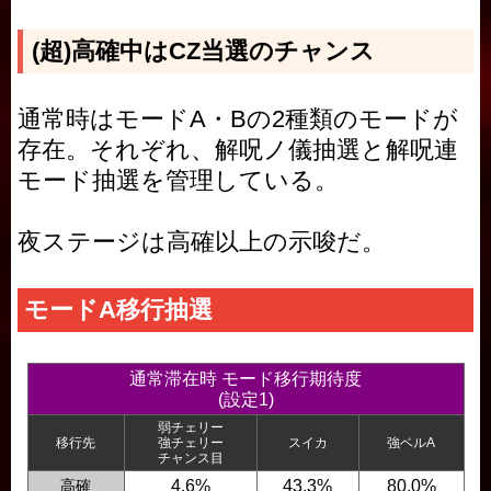
(超)高確中はCZ当選のチャンス
通常時はモードA・Bの2種類のモードが
存在。それぞれ、解呪ノ儀抽選と解呪連
モード抽選を管理している。
夜ステージは高確以上の示唆だ。
モードA移行抽選
通常滞在時 モード移行期待度
(設定1)
弱チェリー
移行先
強チェリー
スイカ
強ベルA
チャンス目
高確
4.6%
43.3%
80.0%