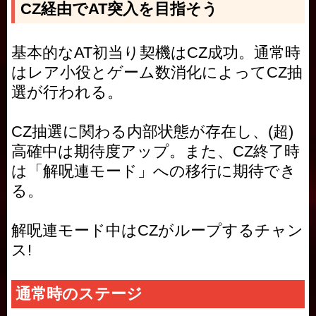
CZ経由でAT突入を目指そう
基本的なAT初当り契機はCZ成功。通常時
はレア小役とゲーム数消化によってCZ抽
選が行われる。
CZ抽選に関わる内部状態が存在し、(超)
高確中は期待度アップ。また、CZ終了時
は「解呪連モード」への移行に期待でき
る。
解呪連モード中はCZがループするチャン
ス!
通常時のステージ