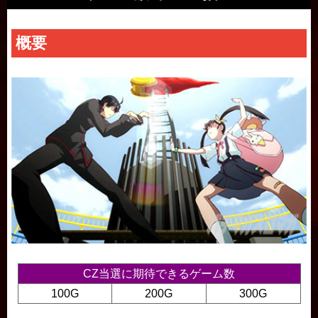
概要
CZ当選に期待できるゲーム数
100G
200G
300G