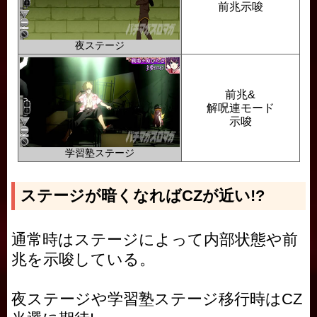
前兆示唆
夜ステージ
前兆&
解呪連モード
示唆
学習塾ステージ
ステージが暗くなればCZが近い!?
通常時はステージによって内部状態や前
兆を示唆している。
夜ステージや学習塾ステージ移行時はCZ