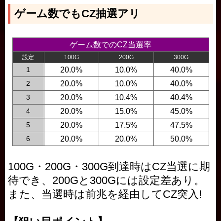
ゲーム数でもCZ抽選アリ
ゲーム数でのCZ当選率
設定
100G
200G
300G
1
20.0%
10.0%
40.0%
2
20.0%
10.0%
40.0%
3
20.0%
10.4%
40.4%
4
20.0%
15.0%
45.0%
5
20.0%
17.5%
47.5%
6
20.0%
20.0%
50.0%
100G・200G・300G到達時はCZ当選に期
待でき、200Gと300Gには設定差あり。
また、当選時は前兆を経由してCZ突入!