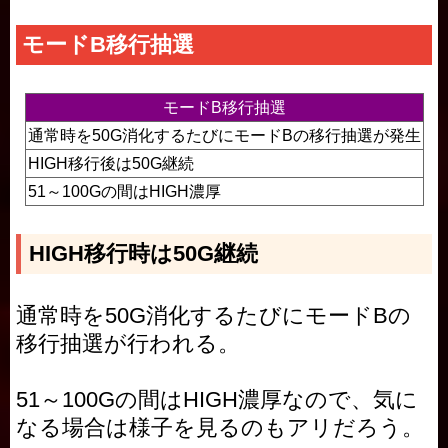
モードB移行抽選
モードB移行抽選
通常時を50G消化するたびにモードBの移行抽選が発生
HIGH移行後は50G継続
51～100Gの間はHIGH濃厚
HIGH移行時は50G継続
通常時を50G消化するたびにモードBの
移行抽選が行われる。
51～100Gの間はHIGH濃厚なので、気に
なる場合は様子を見るのもアリだろう。