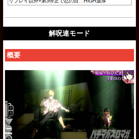
リプレイ以外+第3停止で忍の目
…
HIGH濃厚
解呪連モード
概要