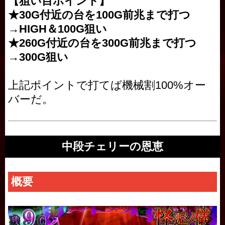
【狙い目ポイント】
★30G付近の台を100G前兆まで打つ
→HIGH＆100G狙い
★260G付近の台を300G前兆まで打つ
→300G狙い
上記ポイントで打てば機械割100%オー
バーだ。
中段チェリーの恩恵
概要