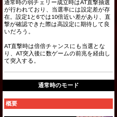
通常時の弱チェリー成立時はAT直撃抽選
が行われており、当選率には設定差が存
在。設定1と6では10倍近い差があり、直
撃が確認できた際は高設定に期待して良
いだろう。
AT直撃時は倍倍チャンスにも当選とな
り、AT突入後に数ゲームの前兆を経由し
て突入する。
通常時のモード
概要