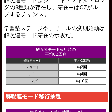
解呪連モードはショート・ミドル・ロン
グの3種類が存在し、滞在中はCZがルー
プするチャンス。
学習塾ステージや、リールの変則始動は
解呪連モード滞在の示唆だ。
解呪連モード移行時の
平均CZ回数
解呪連モード
平均CZ回数
ショート
約2回
ミドル
約4回
ロング
約10回
解呪連モード移行抽選