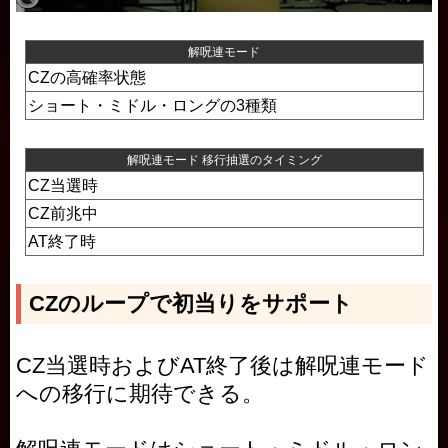
解呪連モード
CZの高確率状態
ショート・ミドル・ロングの3種類
解呪連モード 移行抽選のタイミング
CZ当選時
CZ前兆中
AT終了時
CZのループで初当りをサポート
CZ当選時およびAT終了後は解呪連モード
への移行に期待できる。