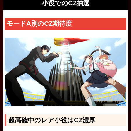
小役でのCZ抽選
モードA別のCZ期待度
超高確中のレア小役はCZ濃厚