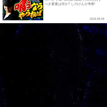
べき要素は何か? しのけんが考察!
2026.08.08