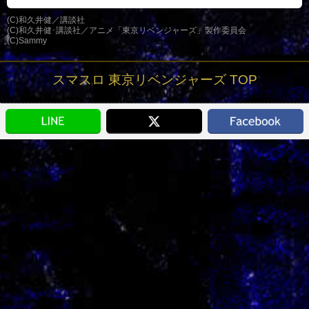
(C)和久井健／講談社
(C)和久井健･講談社／アニメ「東京リベンジャーズ」製作委員会
(C)Sammy
スマスロ 東京リベンジャーズ TOP