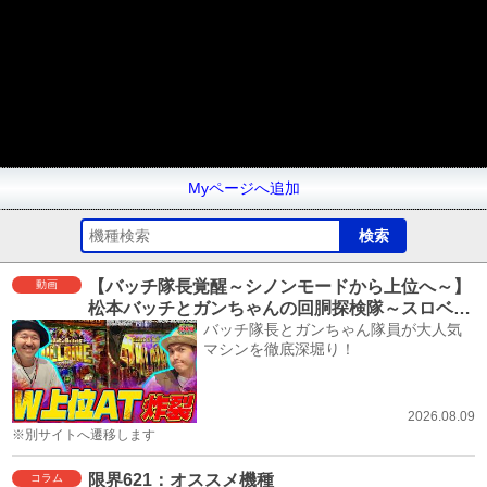
Myページへ追加
【バッチ隊長覚醒～シノンモードから上位へ～】
動画
松本バッチとガンちゃんの回胴探検隊～スロベン
チャー～ #16≪スロット ソードアート・オンライ
バッチ隊長とガンちゃん隊員が大人気
マシンを徹底深堀り！
ンⅡ≫
2026.08.09
※別サイトへ遷移します
限界621：オススメ機種
コラム