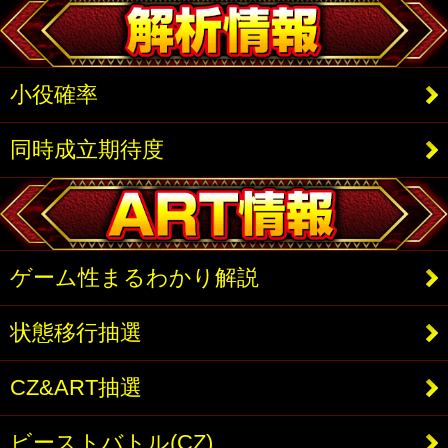
小役確率
同時成立期待度
ゲーム性まるわかり解説
状態移行抽選
CZ&ART抽選
ビーストバトル(CZ)