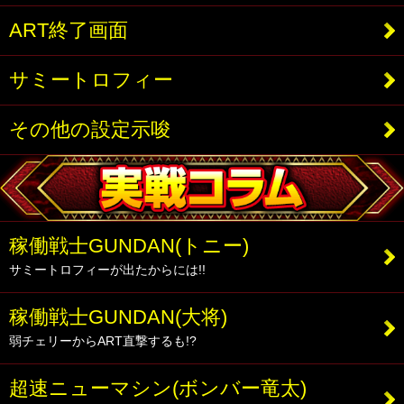
ART終了画面
サミートロフィー
その他の設定示唆
稼働戦士GUNDAN(トニー)
サミートロフィーが出たからには!!
稼働戦士GUNDAN(大将)
弱チェリーからART直撃するも!?
超速ニューマシン(ボンバー竜太)