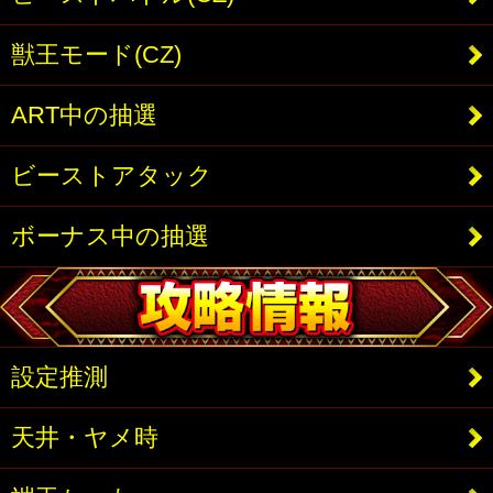
獣王モード(CZ)
ART中の抽選
ビーストアタック
ボーナス中の抽選
設定推測
天井・ヤメ時