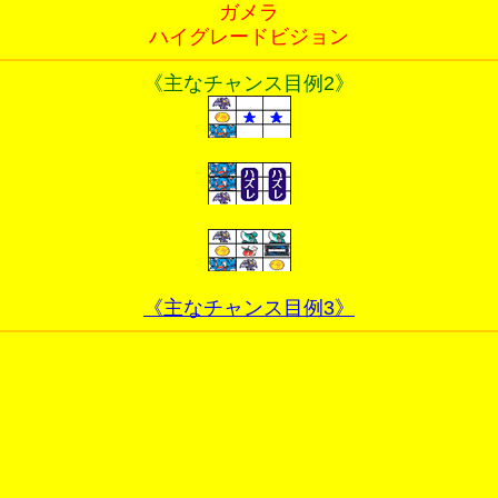
ガメラ
ハイグレードビジョン
《主なチャンス目例2》
《主なチャンス目例3》