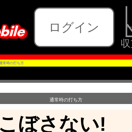
ログイン
収
通常時の打ち方
通常時の打ち方
こぼさない!