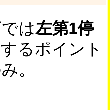
下では
左第1停
生するポイント
のみ。