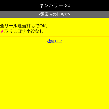
キンバリー-30
<通常時の打ち方>
全リール適当打ちでOK。
★
取りこぼす小役なし
機種TOP