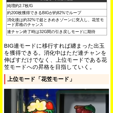
純増約2.7枚/G
約200枚獲得できるBIGが約82%でループ
消化後は約32%で超ときめきゾーンに突入し、花笠モ
ード昇格のチャンス
連チャン終了時は32G間の引き戻しモードに期待
BIG連モードに移行すれば纏まった出玉
を獲得できる。消化中はただ連チャンを
伸ばすだけでなく、上位モードである花
笠モードへの昇格を目指していく。
上位モード「花笠モード」