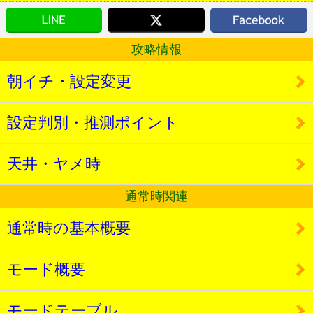
攻略情報
朝イチ・設定変更
設定判別・推測ポイント
天井・ヤメ時
通常時関連
通常時の基本概要
モード概要
モードテーブル