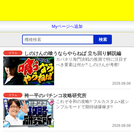
Myページへ追加
しのけんの喰うならやらねば 立ち回り解説編
コラム
カバネリ海門決戦の推測で特に注目す
べき要素は何か? しのけんが考察!
2026.08.08
袴一平のパチンコ攻略研究所
コラム
これぞ令和の攻略!! フルカスタム×超シ
ンプルモードで期待値爆稼ぎ!!
2026.08.08