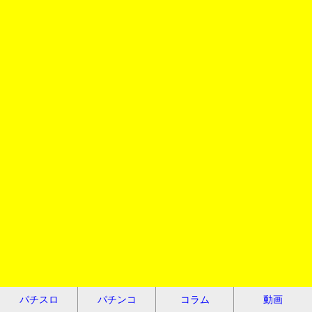
パチスロ
パチンコ
コラム
動画