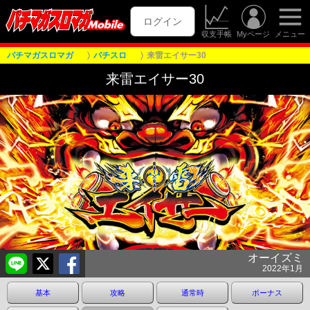
ログイン
収支手帳
Myページ
メニュー
パチマガスロマガ
パチスロ
来雷エイサー30
来雷エイサー30
オーイズミ
2022年1月
基本
攻略
通常時
ボーナス