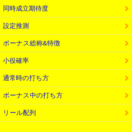
同時成立期待度
設定推測
ボーナス総称&特徴
小役確率
通常時の打ち方
ボーナス中の打ち方
リール配列