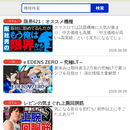
限界621：オススメ機種
コラム
スマスロでは話題機種に人気が集ま
り、中古価格も高騰。「中古価格が高
い=高実績」という見方になるでしょ
う。
2026.08.09
e EDENS ZERO ～究極LT～
パチ
夏休みは期待差玉2万発の究極LTで夏コ
ンプを目指せ！ 演出情報大量解禁！
2026.08.09
レビンの気まぐれ上腕回胴筋
コラム
気になる新台を初打ち! 前作以上に手ご
たえあり!?