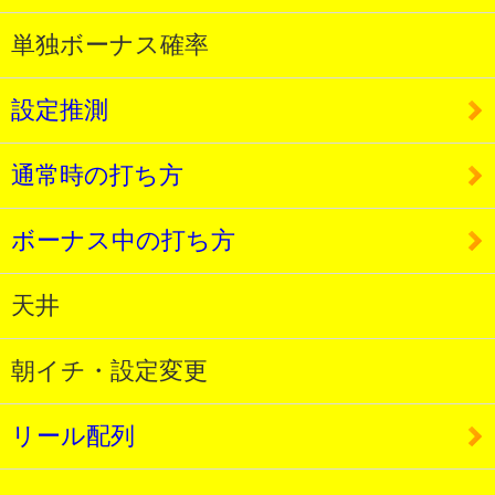
単独ボーナス確率
設定推測
通常時の打ち方
ボーナス中の打ち方
天井
朝イチ・設定変更
リール配列