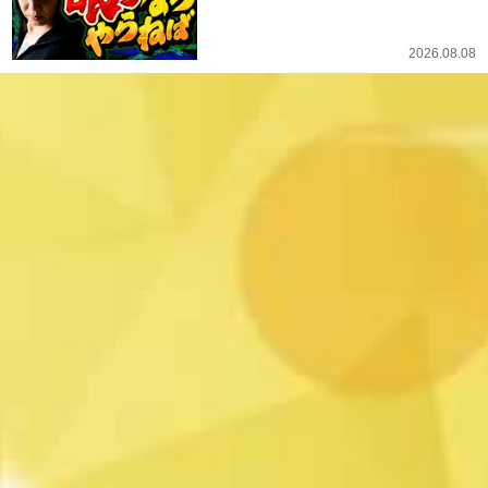
2026.08.08