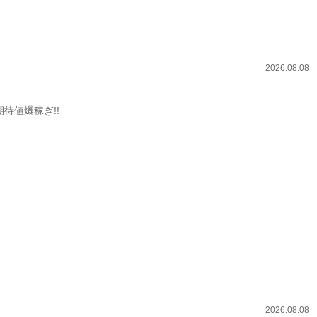
2026.08.08
待値爆稼ぎ!!
2026.08.08