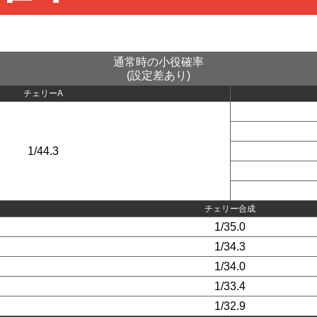
通常時の小役確率
(設定差あり)
チェリーA
1/44.3
チェリー合成
1/35.0
1/34.3
1/34.0
1/33.4
1/32.9