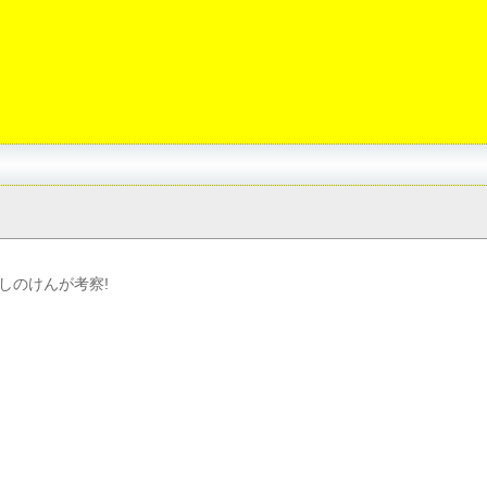
しのけんが考察!