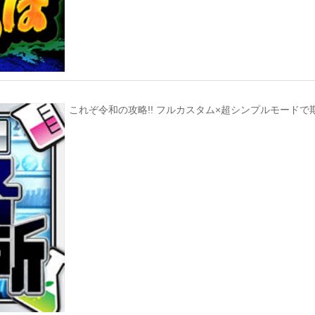
これぞ令和の攻略!! フルカスタム×超シンプルモードで期