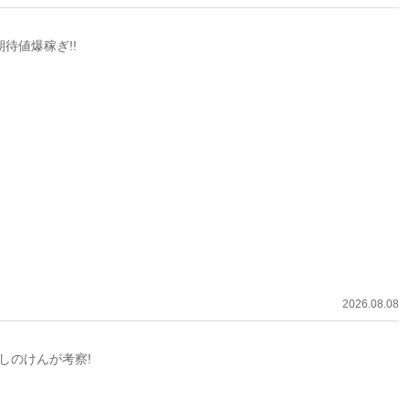
待値爆稼ぎ!!
2026.08.08
しのけんが考察!