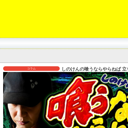
しのけんの喰うならやらねば 立
コラム