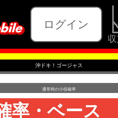
ログイン
収
沖ドキ！ゴージャス
通常時の小役確率
確率・ベース