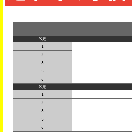
設定
1
2
3
5
6
設定
1
2
3
5
6