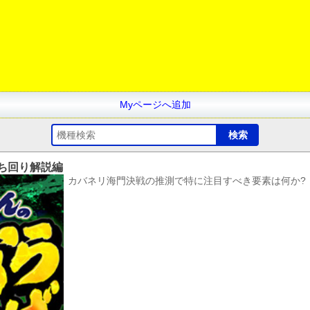
Myページへ追加
ち回り解説編
カバネリ海門決戦の推測で特に注目すべき要素は何か? 