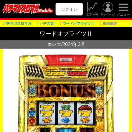
ログイン
収支手帳
Myページ
メニュー
パチマガスロマガ
パチスロ
ワードオブライツⅡ
機種概要
ワードオブライツⅡ
エレコ/2024年2月