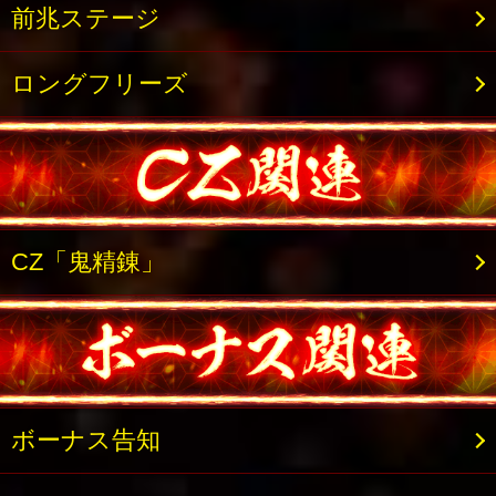
前兆ステージ
ロングフリーズ
CZ「鬼精錬」
ボーナス告知