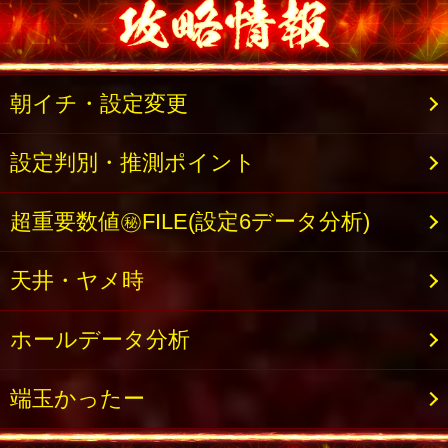
朝イチ・設定変更
設定判別・推測ポイント
超重要数値㊙FILE(設定6データ分析)
天井・ヤメ時
ホールデータ分析
端玉かったー