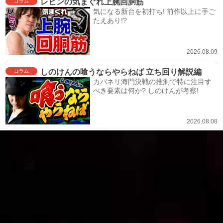
レビンの気まぐれ上腕回胴筋
コラム
気になる新台を初打ち! 前作以上に手ご
たえあり!?
2026.08.09
しのけんの喰うならやらねば 立ち回り解説編
コラム
カバネリ海門決戦の推測で特に注目す
べき要素は何か? しのけんが考察!
2026.08.08