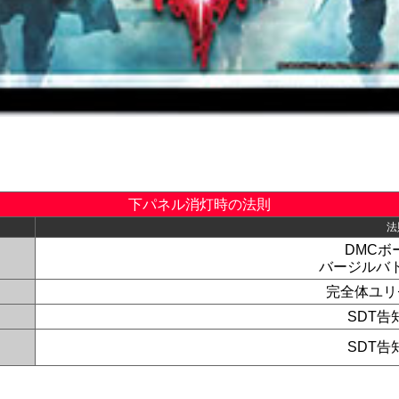
下パネル消灯時の法則
法
DMCボー
バージルバ
完全体ユリ
SDT告
SDT告