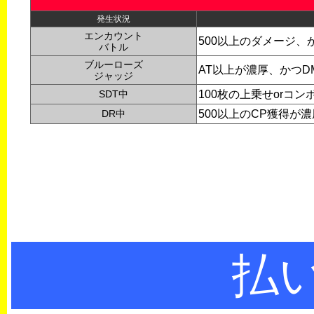
発生状況
エンカウント
500以上のダメージ、
バトル
ブルーローズ
AT以上が濃厚、かつD
ジャッジ
SDT中
100枚の上乗せorコ
DR中
500以上のCP獲得が濃
払