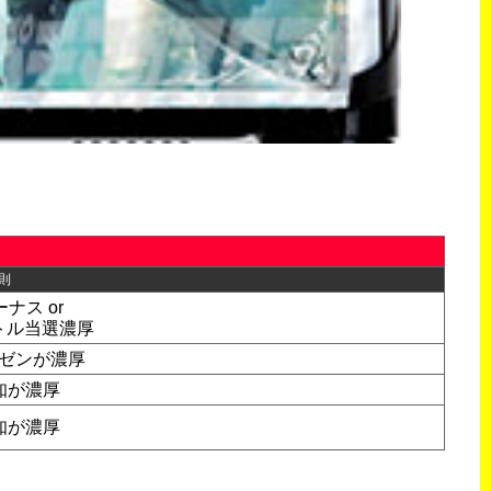
則
ナス or
トル当選濃厚
ゼンが濃厚
知が濃厚
知が濃厚