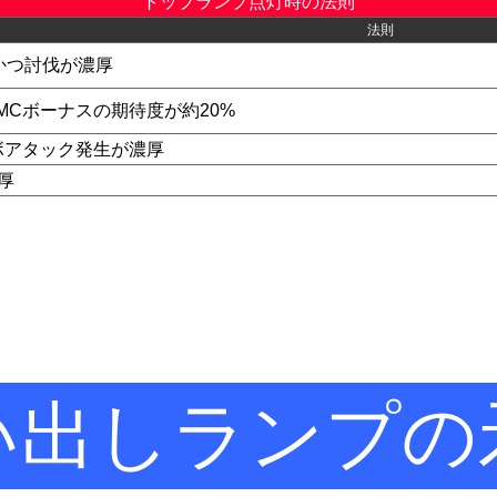
トップランプ点灯時の法則
法則
かつ討伐が濃厚
MCボーナスの期待度が約20%
ンボアタック発生が濃厚
厚
い出しランプの