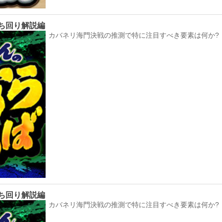
ち回り解説編
カバネリ海門決戦の推測で特に注目すべき要素は何か? 
ち回り解説編
カバネリ海門決戦の推測で特に注目すべき要素は何か? 