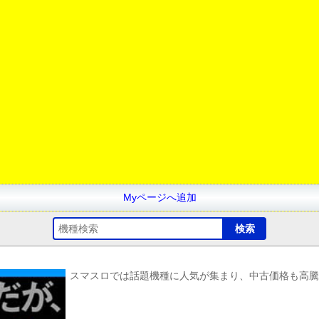
Myページへ追加
スマスロでは話題機種に人気が集まり、中古価格も高騰