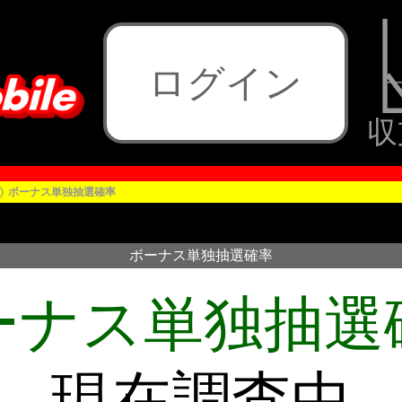
ログイン
収
ボーナス単独抽選確率
ボーナス単独抽選確率
ーナス単独抽選
現在調査中