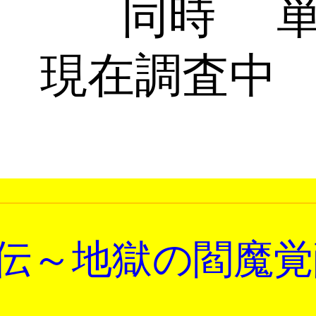
同時 単
現在調査中
伝～地獄の閻魔覚醒