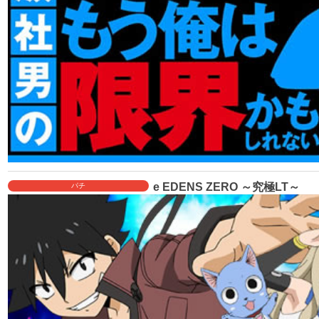
e EDENS ZERO ～究極LT～
パチ