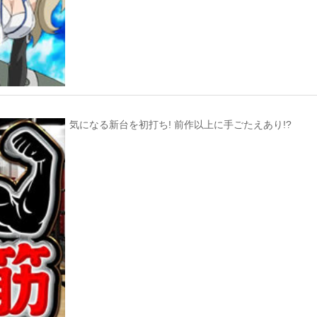
気になる新台を初打ち! 前作以上に手ごたえあり!?