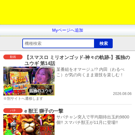
Myページへ追加
【スマスロ ミリオンゴッド-神々の軌跡-】孤独の
動画
ユウギ 第14話
某番組をオマージュ!? 内田（わるぺ
こ）が気の向くまま遊技を楽しむ！
2026.08.06
※別サイトへ遷移します
e 獣王 獅子の一撃
パチ
サバチャン突入で平均期待出玉約9800
個!! スマパチ獣王が11月に登場!!