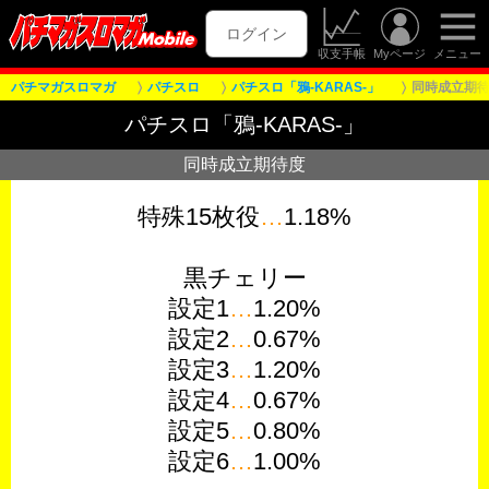
ログイン
収支手帳
Myページ
メニュー
パチマガスロマガ
パチスロ
パチスロ「鴉-KARAS-」
同時成立期
パチスロ「鴉-KARAS-」
同時成立期待度
特殊15枚役
…
1.18%
黒チェリー
設定1
…
1.20%
設定2
…
0.67%
設定3
…
1.20%
設定4
…
0.67%
設定5
…
0.80%
設定6
…
1.00%