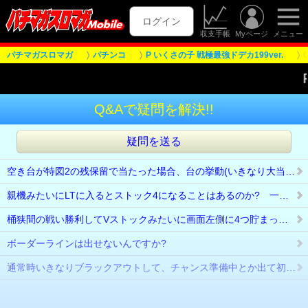
ログイン
収支手帳
Myページ
メニュー
パチマガスロマガ
パチンコ
P いくさの子 戦極最強ドデカ199ver.
Q&Aで疑問を解決!!
疑問を送る
空き台が特図2の残保留で当たった場合、台の挙動(いきなり大当りが始まるのかどうかなど)はどうなりますか?また、振り分けはどうなりますか?
親機みたいにLTに入るとストック4になることはあるのか? 一回だけそんな事象が出た。
桶狭間の戦い勝利してVストックみたいに画面左側に4つ貯まったんですがどんな抽選に当選したんですか?
ボーダーラインは出せないんですか?
通常時いきなりブラックアウトして、チャンス準備中とか出て初当り10Rだったんですけどなんなんですか?