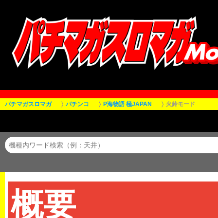
パチマガスロマガ
パチンコ
P海物語 極JAPAN
火鈴モード
概要