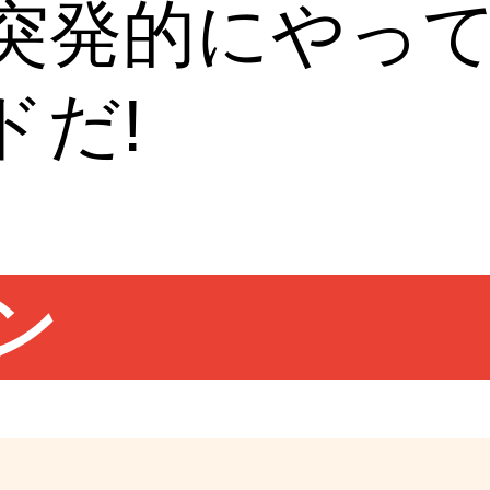
突発的にやっ
ドだ!
ン