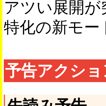
アツい展開が
特化の新モー
予告アクショ
先読み予告