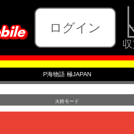
ログイン
収
P海物語 極JAPAN
火鈴モード