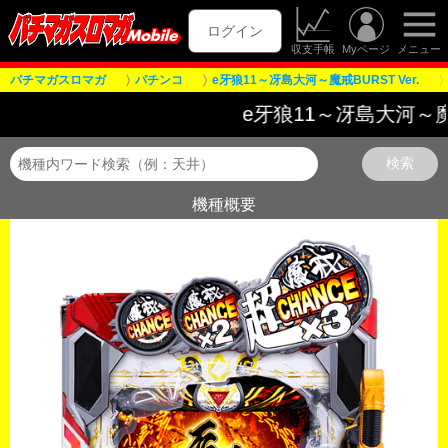
ログイン
収支手帳
Myページ
メニュー
パチマガスロマガ
パチンコ
e牙狼11～冴島大河～魔戒BURST Ver.
e牙狼11～冴島大河～魔戒BURS
機種概要