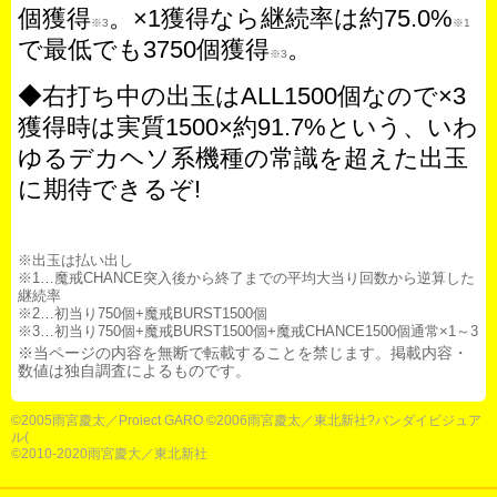
個獲得
。×1獲得なら継続率は約75.0%
※3
※1
で最低でも3750個獲得
。
※3
◆右打ち中の出玉はALL1500個なので×3
獲得時は実質1500×約91.7%という、いわ
ゆるデカヘソ系機種の常識を超えた出玉
に期待できるぞ!
※出玉は払い出し
※1…魔戒CHANCE突入後から終了までの平均大当り回数から逆算した
継続率
※2…初当り750個+魔戒BURST1500個
※3…初当り750個+魔戒BURST1500個+魔戒CHANCE1500個通常×1～3
※当ページの内容を無断で転載することを禁じます。掲載内容・
数値は独自調査によるものです。
©2005雨宮慶太／Proiect GARO ©2006雨宮慶太／東北新社?バンダイビジュア
ル(
©2010-2020雨宮慶大／東北新社