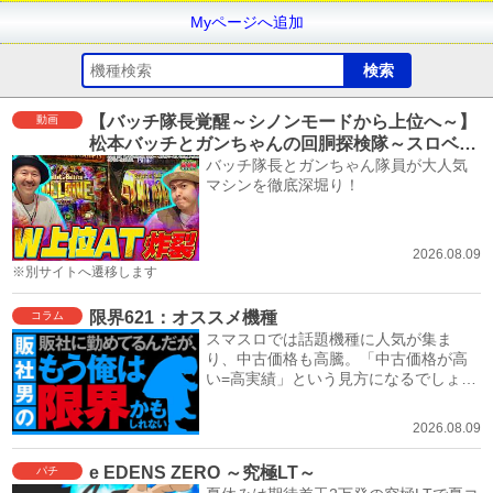
Myページへ追加
【バッチ隊長覚醒～シノンモードから上位へ～】
動画
松本バッチとガンちゃんの回胴探検隊～スロベン
チャー～ #16≪スロット ソードアート・オンライ
バッチ隊長とガンちゃん隊員が大人気
マシンを徹底深堀り！
ンⅡ≫
2026.08.09
※別サイトへ遷移します
限界621：オススメ機種
コラム
スマスロでは話題機種に人気が集ま
り、中古価格も高騰。「中古価格が高
い=高実績」という見方になるでしょ
う。
2026.08.09
e EDENS ZERO ～究極LT～
パチ