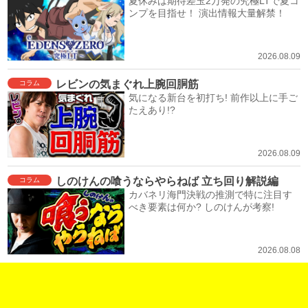
夏休みは期待差玉2万発の究極LTで夏コ
ンプを目指せ！ 演出情報大量解禁！
2026.08.09
レビンの気まぐれ上腕回胴筋
コラム
気になる新台を初打ち! 前作以上に手ご
たえあり!?
2026.08.09
しのけんの喰うならやらねば 立ち回り解説編
コラム
カバネリ海門決戦の推測で特に注目す
べき要素は何か? しのけんが考察!
2026.08.08