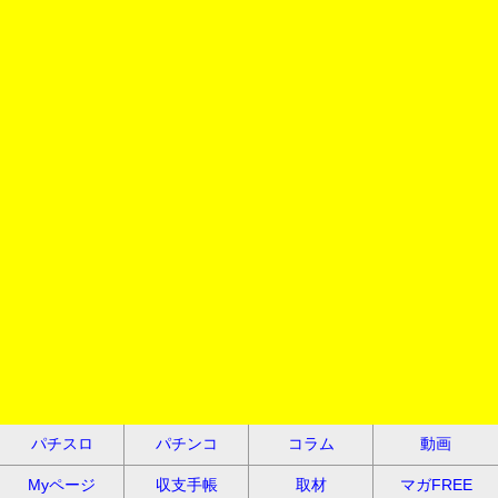
パチスロ
パチンコ
コラム
動画
Myページ
収支手帳
取材
マガFREE