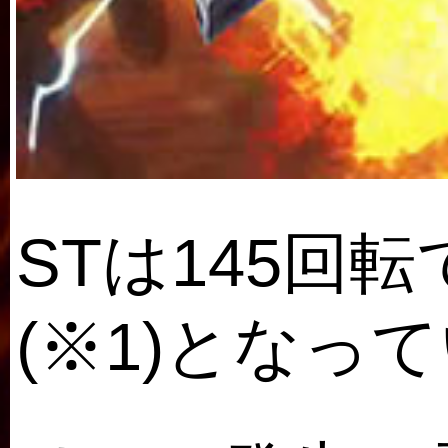
STは145回
(※1)となっ