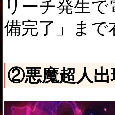
リーチ発生で
備完了」まで
②悪魔超人出