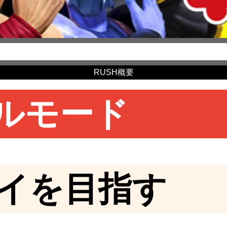
RUSH概要
ルモード
イを目指す