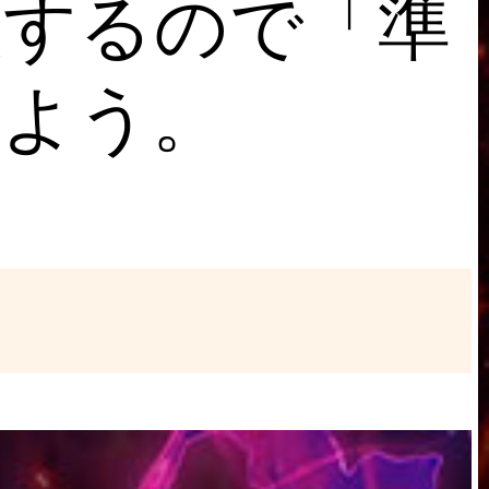
放するので「準
しよう。