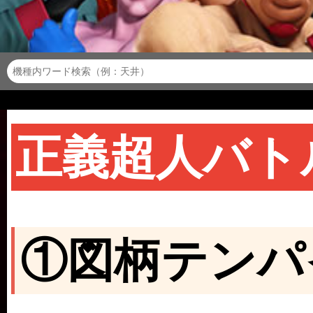
正義超人バト
①図柄テンパ