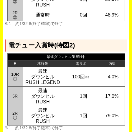
②
RUSH
2R
通常時
00
0回
48.9%
②
※1…約1/32.8(終了確率)で終了
電チュー入賞時(特図2)
最速ダウンヒルRUSH中
R
移行先
電サポ
内訳
最速
10R
ダウンヒル
100回
0
4.0%
※1
①
RUSH LEGEND
最速
5R
ダウンヒル
00
1回
17.0%
RUSH
最速
2R
ダウンヒル
00
1回
79.0%
①
RUSH
※1…約1/32.8(終了確率)で終了