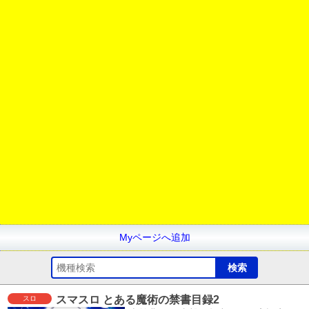
Myページへ追加
スマスロ とある魔術の禁書目録2
スロ