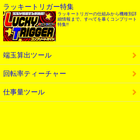
ラッキートリガー特集
ラッキートリガーの仕組みから機種別詳
細情報まで、すべてを暴くコンプリート
特集!!
端玉算出ツール
回転率ティーチャー
仕事量ツール