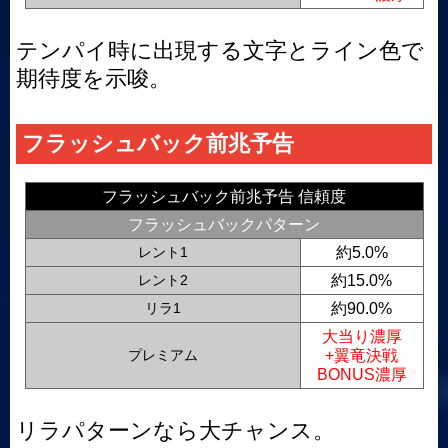
テンパイ時に出現する文字とライン色で
期待度を示唆。
フラッシュバック前兆予告
フラッシュバック前兆予告 信頼度
フラッシュバックパターン
レント1
約5.0%
レント2
約15.0%
リラ1
約90.0%
大当り濃厚
プレミアム
+翼竜決戦
BONUS濃厚
リラパターンなら大チャンス。