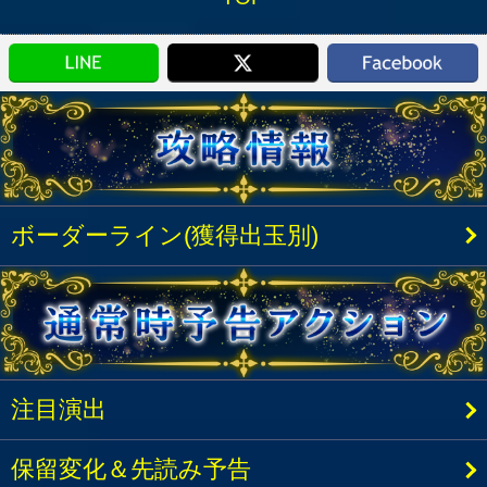
ボーダーライン(獲得出玉別)
注目演出
保留変化＆先読み予告