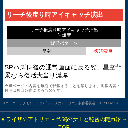
リーチ後戻り時アイキャッチ演出
リーチ後戻り時アイキャッチ演出
信頼度
背景パターン
星空
復活濃厚
SPハズレ後の通常画面に戻る際、星空背
景なら復活大当り濃厚!
※当ページの内容を無断で転載することを禁じます。掲載内容・
数値は独自調査によるものです。
©コーエーテクモゲームス/「ライザのアトリエ」製作委員会 ©KYORAKU
e ライザのアトリエ ～常闇の女王と秘密の隠れ家～
TOP