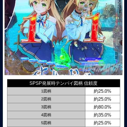
SPSP発展時テンパイ図柄 信頼度
1図柄
約25.0%
2図柄
約25.0%
3図柄
約80.0%
4図柄
約35.0%
5図柄
約25.0%