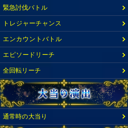
緊急討伐バトル
トレジャーチャンス
エンカウントバトル
エピソードリーチ
全回転リーチ
通常時の大当り