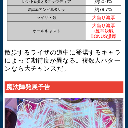
レント&タオ&クラウディア
約50.0%
馬車&アンペル&リラ
約79.7%
ライザ・歌
大当り濃厚
大当り濃厚
オールキャスト
+翼竜決戦
BONUS濃厚
散歩するライザの道中に登場するキャラ
によって期待度が異なる。複数人パター
ンなら大チャンスだ。
魔法陣発展予告