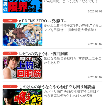
い=高実績」という見方になるでしょ
う。
2026.08.09
e EDENS ZERO ～究極LT～
パチ
夏休みは期待差玉2万発の究極LTで夏コ
ンプを目指せ！ 演出情報大量解禁！
2026.08.09
レビンの気まぐれ上腕回胴筋
コラム
気になる新台を初打ち! 前作以上に手ご
たえあり!?
2026.08.09
しのけんの喰うならやらねば 立ち回り解説編
スロ
カバネリ海門決戦の推測で特に注目す
べき要素は何か? しのけんが考察!