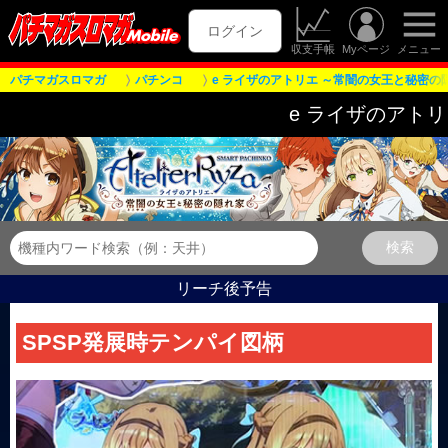
ログイン
収支手帳
Myページ
メニュー
パチマガスロマガ
パチンコ
e ライザのアトリエ ～常闇の女王と秘密の
e ライザのアトリエ ～常闇の女王と秘密
リーチ後予告
SPSP発展時テンパイ図柄