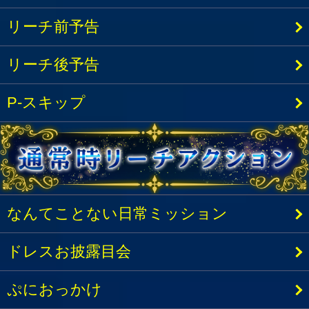
リーチ前予告
リーチ後予告
P-スキップ
なんてことない日常ミッション
ドレスお披露目会
ぷにおっかけ