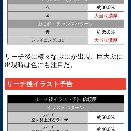
赤
約30.0%
金
大当り濃厚
ぷに群・チャンスパターン
青
約85.0%
シャイニングぷに
大当り濃厚
リーチ後に様々なぷにが出現、巨大ぷに
出現時は色にも注目だ。
リーチ後イラスト予告
リーチ後イラスト予告 信頼度
イラストパターン
ライザ
約50.0%
・空を見上げるライザ
ライザ
約40.0%