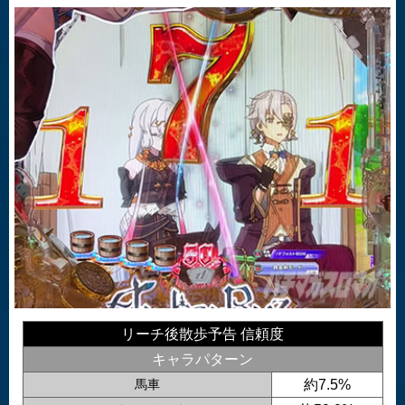
リーチ後散歩予告 信頼度
キャラパターン
馬車
約7.5%