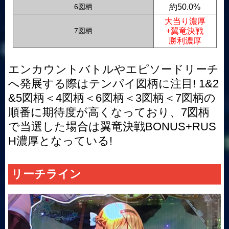
6図柄
約50.0%
大当り濃厚
7図柄
+翼竜決戦
勝利濃厚
エンカウントバトルやエピソードリーチ
へ発展する際はテンパイ図柄に注目! 1&2
&5図柄＜4図柄＜6図柄＜3図柄＜7図柄の
順番に期待度が高くなっており、7図柄
で当選した場合は翼竜決戦BONUS+RUS
H濃厚となっている!
リーチライン