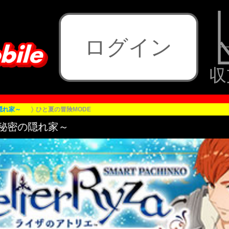
ログイン
収
隠れ家～
ひと夏の冒険MODE