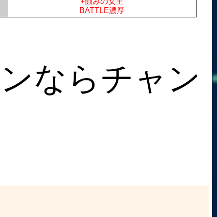
+蝕みの女王
BATTLE濃厚
ーンならチャン