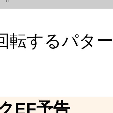
虹
回転するパタ
クEF予告