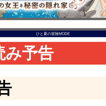
ひと夏の冒険MODE
読み予告
告