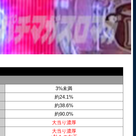
3%未満
約24.1%
約38.6%
約90.0%
大当り濃厚
大当り濃厚