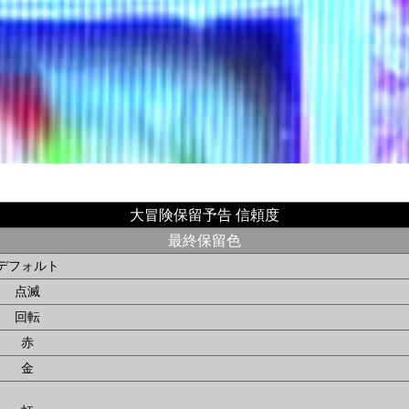
大冒険保留予告 信頼度
最終保留色
デフォルト
点滅
回転
赤
金