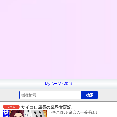
Myページへ追加
サイコロ店長の業界奮闘記
コラム
パチスロ8月新台の一番手は？