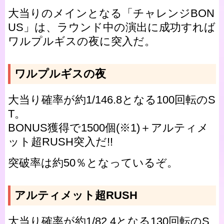
大当りのメインとなる「チャレンジBON
US」は、ラウンド中の演出に成功すれば
ワルプルギスの夜に突入だ。
ワルプルギスの夜
大当り確率が約1/146.8となる100回転のS
T。
BONUS獲得で1500個(※1)＋アルティメ
ット超RUSH突入だ!!
突破率は約50％となっているぞ。
アルティメット超RUSH
大当り確率が約1/82.4となる130回転のS