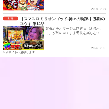
2026.08.07
【スマスロ ミリオンゴッド-神々の軌跡-】孤独の
動画
ユウギ 第14話
某番組をオマージュ!? 内田（わるぺ
こ）が気の向くまま遊技を楽しむ！
2026.08.06
※別サイトへ遷移します