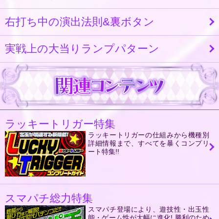
右打ち中の演出法則&裏ボタン
実戦上の大当りランプパターン
ラッキートリガー特集
ラッキートリガーの仕組みから機種別
詳細情報まで、すべてを暴くコンプリ
ート特集!!
スマパチ総力特集
スマパチ登場により、遊技性・出玉性
能・ゲーム性が大幅に進化! 勝利のため