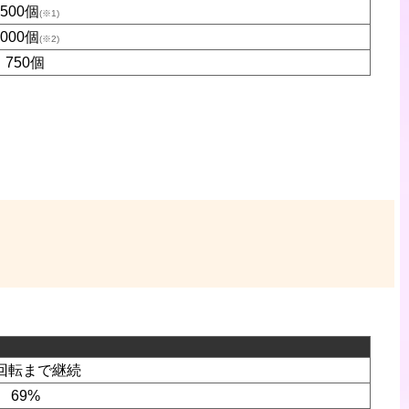
1500個
(※1)
3000個
(※2)
750個
0回転まで継続
69%