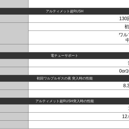
アルティメット超RUSH
13
初
ワル
電チューサポート
0or
初回ワルプルギスの夜 突入時の性能
8
アルティメット超RUSH突入時の性能
12