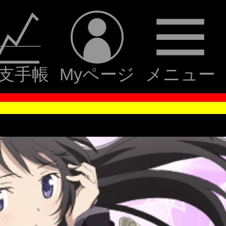
支手帳
Myページ
メニュー
e 魔法少女まどか☆マギカ3 時間遡