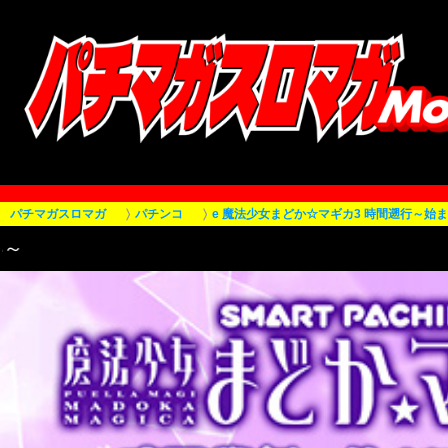
パチマガスロマガ
パチンコ
e 魔法少女まどか☆マギカ3 時間遡行～始