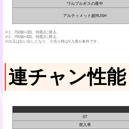
ワルプルギスの夜中
アルティメット超RUSH
※1…750個×2回。特図2に限る。
※2…750個×4回。特図2に限る。
※出玉は払い出しとなり、小当り時はV入賞が条件です。
連チャン性能
ST
突入率