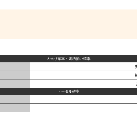
大当り確率・図柄揃い確率
トータル確率