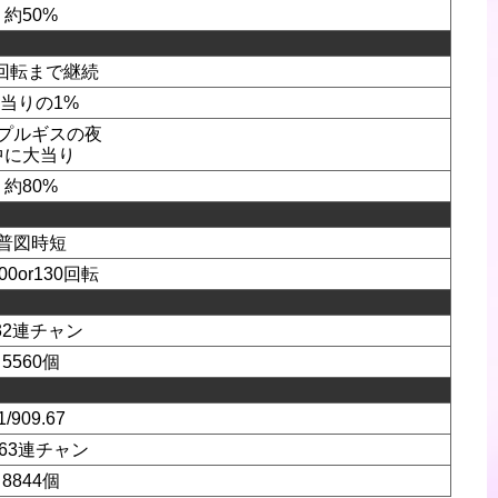
約50%
0回転まで継続
当りの1%
プルギスの夜
中に大当り
約80%
普図時短
100or130回転
.32連チャン
5560個
1/909.67
.63連チャン
8844個