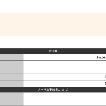
賞球数
1&1&
大当り出玉(※払い出し)